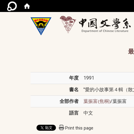
/acce
最
年度
1991
書名
"愛的小故事第４輯（散文
全部作者
/葉振富
葉振富(焦桐)
語言
中文
Print this page