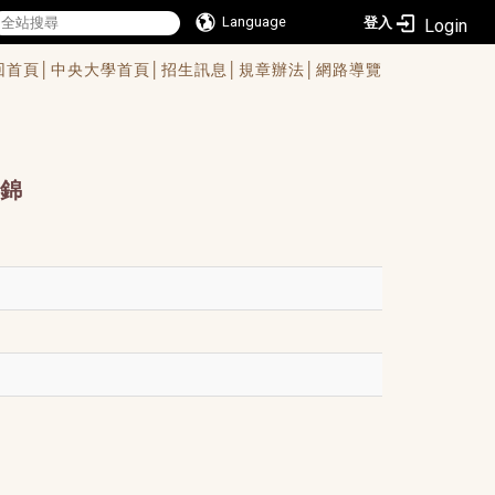
Language
登入
回首頁│
中央大學首頁│
招生訊息│
規章辦法│
網路導覽
錦