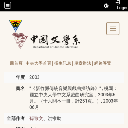
/accesskey"" title="Toolbar">:::
Toggle 
回首頁│
中央大學首頁│
招生訊息│
規章辦法│
網路導覽
年度
2003
書名
"《新竹縣傳統音樂與戲曲探訪錄》" , 桃園：
國立中央大學中文系戲曲研究室，2003年6
月。（十六開本一冊，計251頁。）, 2003年
06月
全部作者
、洪惟助
孫致文