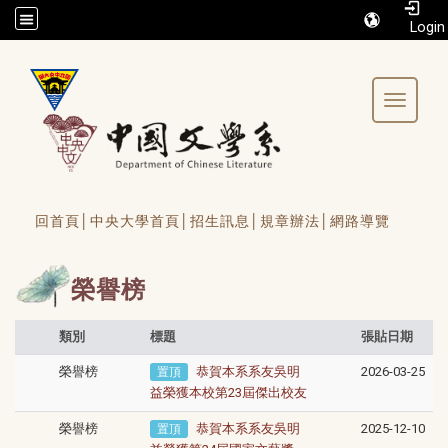
/accesskey"" title="Toolbar">:::
Toggle 
回首頁│
中央大學首頁│
招生訊息│
規章辦法│
網路導覽
榮譽榜
類別
標題
張貼日期
榮譽榜
恭賀本系系友吳明
2026-03-25
置頂
益榮獲本校第23屆傑出校友
榮譽榜
恭賀本系系友吳明
2025-12-10
置頂