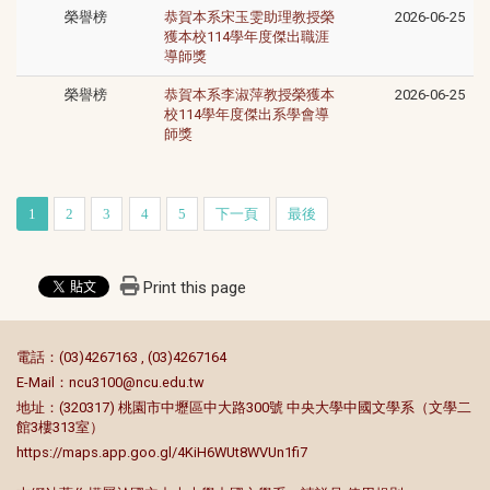
榮譽榜
恭賀本系宋玉雯助理教授榮
2026-06-25
獲本校114學年度傑出職涯
導師獎
榮譽榜
恭賀本系李淑萍教授榮獲本
2026-06-25
校114學年度傑出系學會導
師獎
1
2
3
4
5
下一頁
最後
Print this page
:::
電話：(03)4267163 , (03)4267164
E-Mail：
ncu3100@ncu.edu.tw
地址：(320317) 桃園市中壢區中大路300號 中央大學中國文學系（文學二
館3樓313室）
https://maps.app.goo.gl/4KiH6WUt8WVUn1fi7