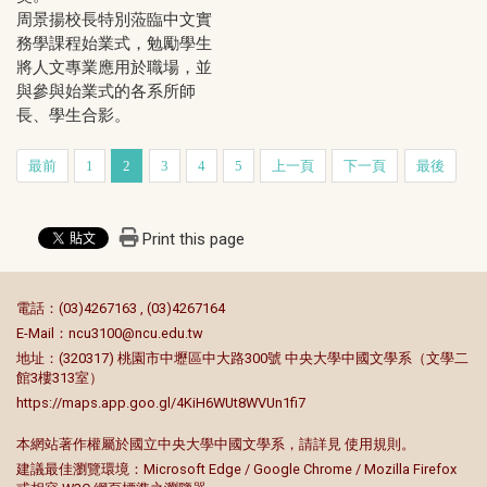
周景揚校長特別蒞臨中文實
務學課程始業式，勉勵學生
將人文專業應用於職場，並
與參與始業式的各系所師
長、學生合影。
最前
1
2
3
4
5
上一頁
下一頁
最後
Print this page
:::
電話：(03)4267163 , (03)4267164
E-Mail：
ncu3100@ncu.edu.tw
地址：(320317) 桃園市中壢區中大路300號 中央大學中國文學系（文學二
館3樓313室）
https://maps.app.goo.gl/4KiH6WUt8WVUn1fi7
本網站著作權屬於國立中央大學中國文學系，請詳見
使用規則
。
建議最佳瀏覽環境：Microsoft Edge / Google Chrome / Mozilla Firefox