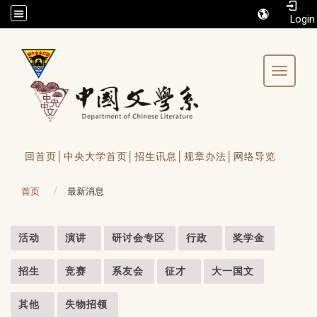
/accesskey"" title="Toolbar">:::
Toggle 
回首页│
中央大学首页│
招生讯息│
规章办法│
网络导览
首页
最新消息
:::
活动
演讲
研讨会专区
行政
奖学金
招生
竞赛
系友会
征才
大一国文
其他
失物招领