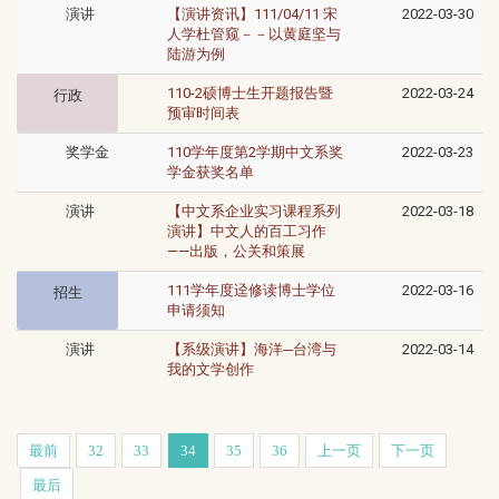
演讲
【演讲资讯】111/04/11 宋
2022-03-30
人学杜管窥－－以黄庭坚与
陆游为例
110-2硕博士生开题报告暨
2022-03-24
行政
预审时间表
奖学金
110学年度第2学期中文系奖
2022-03-23
学金获奖名单
演讲
【中文系企业实习课程系列
2022-03-18
演讲】中文人的百工习作
——出版，公关和策展
111学年度迳修读博士学位
2022-03-16
招生
申请须知
演讲
【系级演讲】海洋─台湾与
2022-03-14
我的文学创作
最前
32
33
34
35
36
上一页
下一页
最后