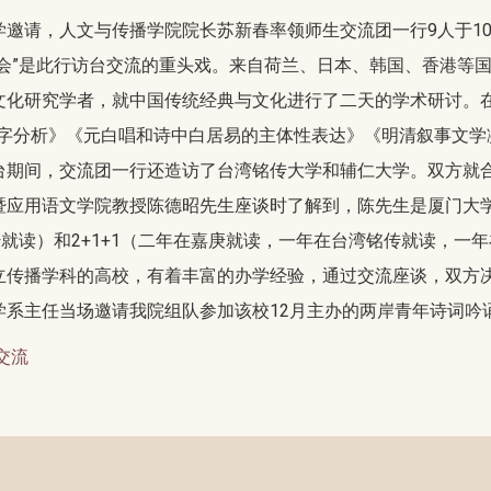
邀请，人文与传播学院院长苏新春率领师生交流团一行9人于10月
会”是此行访台交流的重头戏。来自荷兰、日本、韩国、香港等
文化研究学者，就中国传统经典与文化进行了二天的学术研讨。
天”字分析》《元白唱和诗中白居易的主体性表达》《明清叙事文
台期间，交流团一行还造访了台湾铭传大学和辅仁大学。双方就
暨应用语文学院教授陈德昭先生座谈时了解到，陈先生是厦门大
传就读）和2+1+1（二年在嘉庚就读，一年在台湾铭传就读，一
立传播学科的高校，有着丰富的办学经验，通过交流座谈，双方
学系主任当场邀请我院组队参加该校12月主办的两岸青年诗词吟
交流