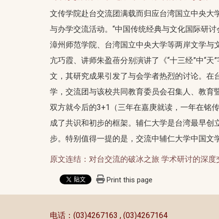
文传学院赴台交流团满载而归应台湾国立中央大学
与办学交流活动。“中国传统经典与文化国际研讨
漳州师范学院、台湾国立中央大学等两岸文学与
亢巧霞、讲师朱盈蓓分别演讲了《“十三经”中“
文，其研究成果引发了与会学者热烈的讨论。在
学，交流团与该校共同教育委员会召集人、教育
双方就今后的3+1（三年在嘉庚就读，一年在铭
成了共识和初步的框架。辅仁大学是台湾最早创
步。特别值得一提的是，交流中辅仁大学中国文
原文连结：对台交流的破冰之旅 学术研讨的深度
Print this page
:::
电话：(03)4267163 , (03)4267164