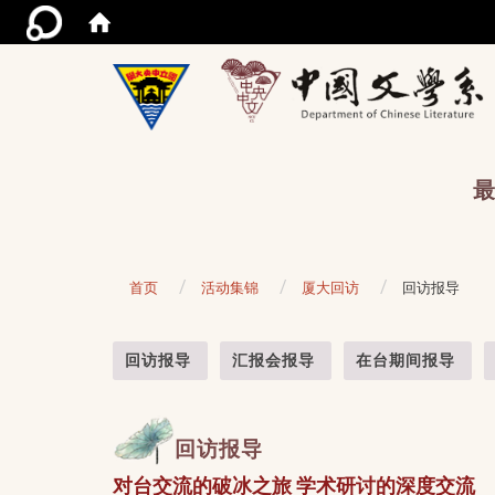
/acce
最
首页
活动集锦
厦大回访
回访报导
:::
回访报导
汇报会报导
在台期间报导
回访报导
对台交流的破冰之旅 学术研讨的深度交流