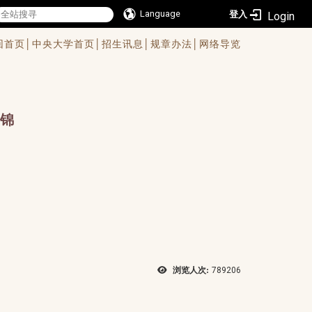
Language
登入
回首页│
中央大学首页│
招生讯息│
规章办法│
网络导览
锦
浏览人次:
789206