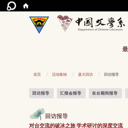
/acce
最
首页
活动集锦
厦大回访
回访报导
:::
回访报导
汇报会报导
在台期间报导
回访报导
对台交流的破冰之旅 学术研讨的深度交流