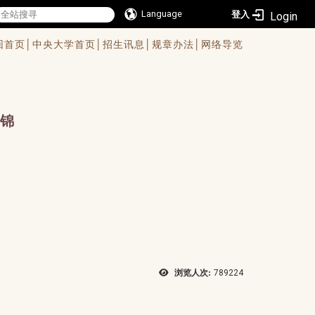
Language
登入
回首页│
中央大学首页│
招生讯息│
规章办法│
网络导览
锦
浏览人次:
789224