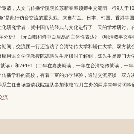
邀请，人文与传播学院院长苏新春率领师生交流团一行9人于10月
会”是此行访台交流的重头戏。来自荷兰、日本、韩国、香港等
文化研究学者，就中国传统经典与文化进行了二天的学术研讨。
天”字分析》《元白唱和诗中白居易的主体性表达》《明清叙事文
台期间，交流团一行还造访了台湾铭传大学和辅仁大学。双方就
暨应用语文学院教授陈德昭先生座谈时了解到，陈先生是厦门大
传就读）和2+1+1（二年在嘉庚就读，一年在台湾铭传就读，一
立传播学科的高校，有着丰富的办学经验，通过交流座谈，双方
学系主任当场邀请我院组队参加该校12月主办的两岸青年诗词吟
交流