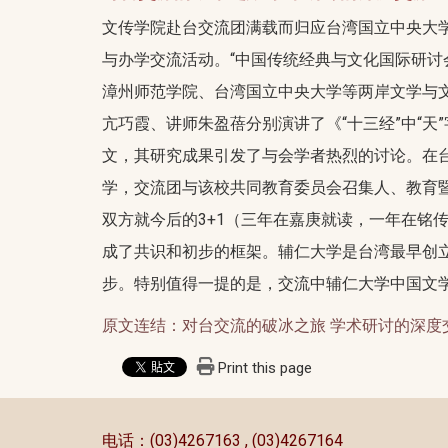
文传学院赴台交流团满载而归应台湾国立中央大学
与办学交流活动。“中国传统经典与文化国际研讨
漳州师范学院、台湾国立中央大学等两岸文学与
亢巧霞、讲师朱盈蓓分别演讲了《“十三经”中“
文，其研究成果引发了与会学者热烈的讨论。在
学，交流团与该校共同教育委员会召集人、教育
双方就今后的3+1（三年在嘉庚就读，一年在铭
成了共识和初步的框架。辅仁大学是台湾最早创
步。特别值得一提的是，交流中辅仁大学中国文
原文连结：对台交流的破冰之旅 学术研讨的深度
Print this page
:::
电话：(03)4267163 , (03)4267164