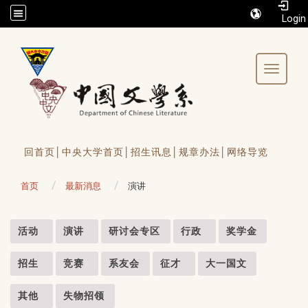
/accesskey"" title="Toolbar">:::
Toggle 
回首页│
中央大学首页│
招生讯息│
规章办法│
网络导览
首页
最新消息
演讲
:::
活动
演讲
研讨会专区
行政
奖学金
招生
竞赛
系友会
征才
大一国文
其他
失物招领