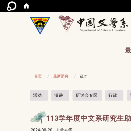
/acce
最
首页
最新消息
征才
:::
活动
演讲
研讨会专区
行政
113学年度中文系研究生
2024-08-20
黄卉雯