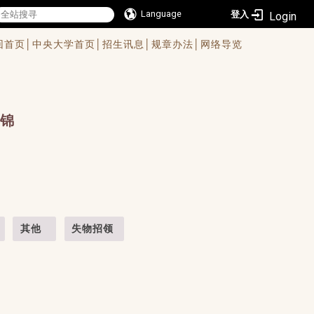
Language
登入
回首页│
中央大学首页│
招生讯息│
规章办法│
网络导览
锦
其他
失物招领