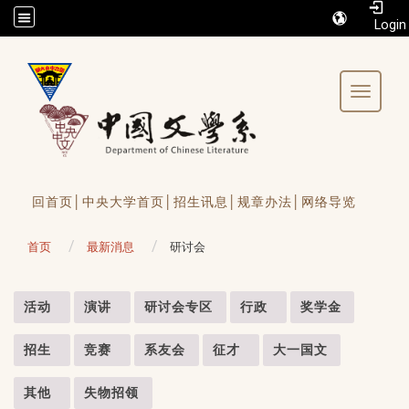
/accesskey"" title="Toolbar">:::
Toggle 
回首页│
中央大学首页│
招生讯息│
规章办法│
网络导览
首页
最新消息
研讨会
:::
活动
演讲
研讨会专区
行政
奖学金
招生
竞赛
系友会
征才
大一国文
其他
失物招领