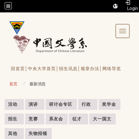
/accesskey"" title="Toolbar">:::
Toggle 
回首页│
中央大学首页│
招生讯息│
规章办法│
网络导览
首页
最新消息
:::
活动
演讲
研讨会专区
行政
奖学金
招生
竞赛
系友会
征才
大一国文
其他
失物招领