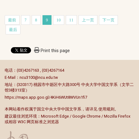
最前
7
8
9
10
11
上一页
下一页
最后
Print this page
:::
电话：(03)4267163 , (03)4267164
E-Mail：
ncu3100@ncu.edu.tw
地址：(320317) 桃园市中坜区中大路300号 中央大学中国文学系（文学二
馆3楼313室）
https://maps.app.goo.gl/4KiH6WUt8WVUn1fi7
本网站着作权属于国立中央大学中国文学系，请详见
使用规则
。
建议最佳浏览环境：Microsoft Edge / Google Chrome / Mozilla Firefox
或相容 W3C 网页标准之浏览器