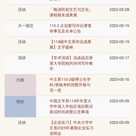
活动
「晚清民初文艺与文化」
2025-05-28
课程期末成果展
大一国文
113-2 企划案写作比赛复
2025-05-19
审事宜及名单公告
活动
【114级中文系毕业成果
2025-05-19
展】文字森林
演讲
【学术演讲】浅谈战后香
2025-05-17
港大专院校的诗词写作教
学
中文系113-2硕博士生学
2025-05-10
行政
科/资格考时间暨开卷与
否一览
中国文学系114学年度大
2025-05-09
招生
学申请入学指定项目甄试
面试时间表暨注意事项
活动
【企业实习】中央大学中
2025-05-09
文系2025年暑期企业实习
说明会