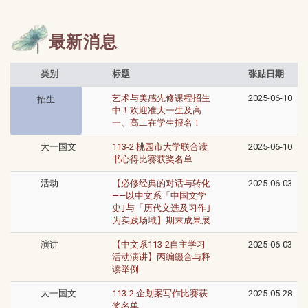
最新消息
类别
标题
张贴日期
艺术与美感先修课程招生
2025-06-10
招生
中！欢迎准大一生及高
一、高二在学生报名！
大一国文
113-2 桃园市大学联合读
2025-06-10
书心得比赛获奖名单
活动
【必修经典的对话与转化
2025-06-03
——以中文系「中国文学
史｣与「历代文选及习作｣
为实践场域】期末成果展
演讲
【中文系113-2自主学习
2025-06-03
活动演讲】丙编缀合与释
读举例
大一国文
113-2 企划案写作比赛获
2025-05-28
奖名单