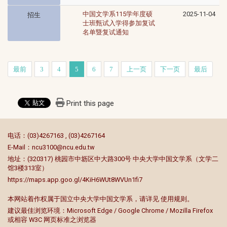
中国文学系115学年度硕
2025-11-04
招生
士班甄试入学得参加复试
名单暨复试通知
最前
3
4
5
6
7
上一页
下一页
最后
Print this page
:::
电话：(03)4267163 , (03)4267164
E-Mail：
ncu3100@ncu.edu.tw
地址：(320317) 桃园市中坜区中大路300号 中央大学中国文学系（文学二
馆3楼313室）
https://maps.app.goo.gl/4KiH6WUt8WVUn1fi7
本网站着作权属于国立中央大学中国文学系，请详见
使用规则
。
建议最佳浏览环境：Microsoft Edge / Google Chrome / Mozilla Firefox
或相容 W3C 网页标准之浏览器