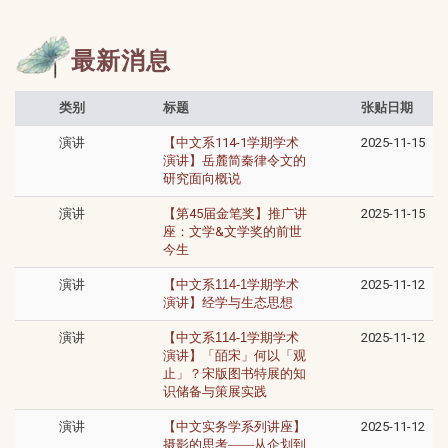
最新消息
类别
标题
张贴日期
演讲
【中文系114-1学期学术
2025-11-15
演讲】岳麓简秦律令文的
研究面向概说
演讲
【第45届金笔奖】推广讲
2025-11-15
座：文学&文学奖的前世
今生
演讲
【中文系114-1学期学术
2025-11-12
演讲】
经学与生态思想
演讲
【中文系114-1学期学术
2025-11-12
演讲】
「皕宋」何以「观
止」？宋版图书特展的知
识储备与策展实践
演讲
【中文实务学系列讲座】
2025-11-12
摄影的思考——从企划到