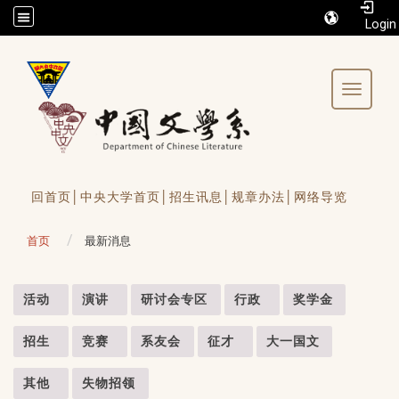
/accesskey"" title="Toolbar">:::
Toggle 
回首页│
中央大学首页│
招生讯息│
规章办法│
网络导览
首页
最新消息
:::
活动
演讲
研讨会专区
行政
奖学金
招生
竞赛
系友会
征才
大一国文
其他
失物招领