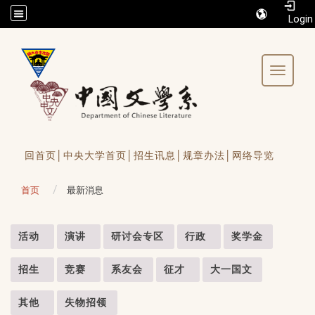
/accesskey"" title="Toolbar">:::
Toggle 
回首页│
中央大学首页│
招生讯息│
规章办法│
网络导览
首页
最新消息
:::
活动
演讲
研讨会专区
行政
奖学金
招生
竞赛
系友会
征才
大一国文
其他
失物招领