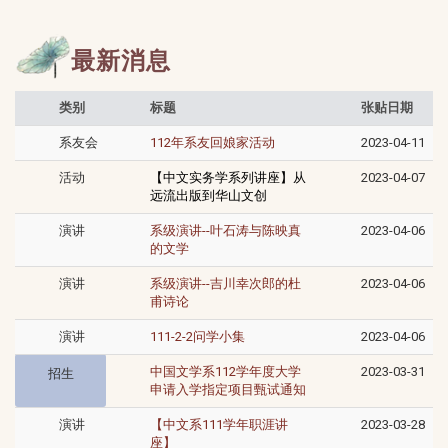
最新消息
类别
标题
张贴日期
系友会
112年系友回娘家活动
2023-04-11
活动
【中文实务学系列讲座】从
2023-04-07
远流出版到华山文创
演讲
系级演讲--叶石涛与陈映真
2023-04-06
的文学
演讲
系级演讲--吉川幸次郎的杜
2023-04-06
甫诗论
演讲
111-2-2问学小集
2023-04-06
中国文学系112学年度大学
2023-03-31
招生
申请入学指定项目甄试通知
演讲
【中文系111学年职涯讲
2023-03-28
座】