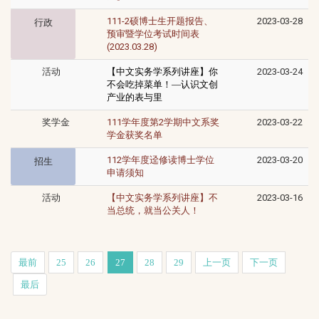
111-2硕博士生开题报告、
2023-03-28
行政
预审暨学位考试时间表
(2023.03.28)
活动
【中文实务学系列讲座】
你
2023-03-24
不会吃掉菜单！—认识文创
产业的表与里
奖学金
111学年度第2学期中文系奖
2023-03-22
学金获奖名单
112学年度迳修读博士学位
2023-03-20
招生
申请须知
活动
【中文实务学系列讲座】不
2023-03-16
当总统，就当公关人！
最前
25
26
27
28
29
上一页
下一页
最后