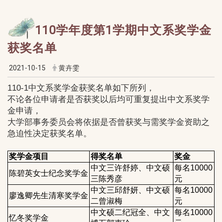
110学年度第1学期中文系奖学金
获奖名单
2021-10-15
黄卉雯
110-1
中文系奖学金获奖名单如下所列，
不论各位申请者是否获奖以后均可重复提出中文系奖学
金申请，
大学部事务委员会将依据是否曾获奖与需奖学金资助之
急迫性决定获奖名单。
奖学金项目
得奖名单
奖金
中文三许舒婷、中文硕
每名10000
陈碧英女士纪念奖学金
三陈秀彦
元
中文三邱舒妍、
中文硕
每名10000
廖逸卿先生清寒奖学金
二曾淑梅
元
中文硕二纪冠全、中文
每名10000
忆冬奖学金