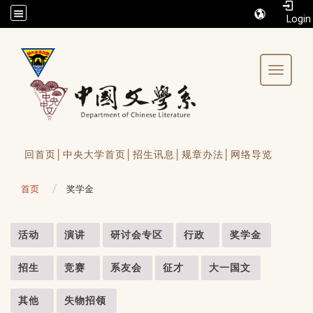
/accesskey"" title="Toolbar">:::
Toggle 
回首页│
中央大学首页│
招生讯息│
规章办法│
网络导览
首页
奖学金
:::
活动
演讲
研讨会专区
行政
奖学金
招生
竞赛
系友会
征才
大一国文
其他
失物招领