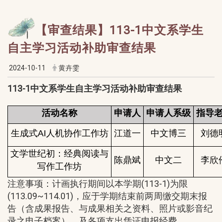
【审查结果】113-1中文系学生
自主学习活动补助审查结果
2024-10-11
黄卉雯
113-1中文系学生自主学习活动补助审查结果
活动名称
申请人
申请人系级
指导
生成式AI人机协作工作坊
江道一
中文博三
刘德
文学世纪初：经典阅读与
陈鼎斌
中文二
李欣
写作工作坊
注意事项：计画执行期间以本学期(113-1)为限
(113.09~114.01)，应于学期结束前两周缴交期末报
告（含成果报告、与成果相关之资料、照片或影音纪
录之电子档案），及各项支出凭证申报经费。