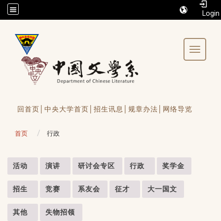
/accesskey"" title="Toolbar">:::
Toggle 
回首页│
中央大学首页│
招生讯息│
规章办法│
网络导览
首页
行政
:::
活动
演讲
研讨会专区
行政
奖学金
招生
竞赛
系友会
征才
大一国文
其他
失物招领