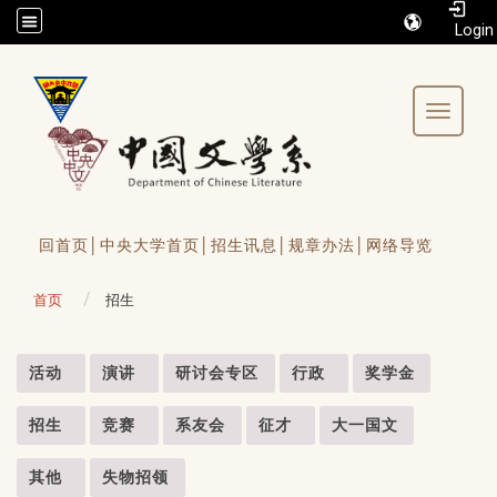
/accesskey"" title="Toolbar">:::
Toggle 
回首页│
中央大学首页│
招生讯息│
规章办法│
网络导览
首页
招生
:::
活动
演讲
研讨会专区
行政
奖学金
招生
竞赛
系友会
征才
大一国文
其他
失物招领