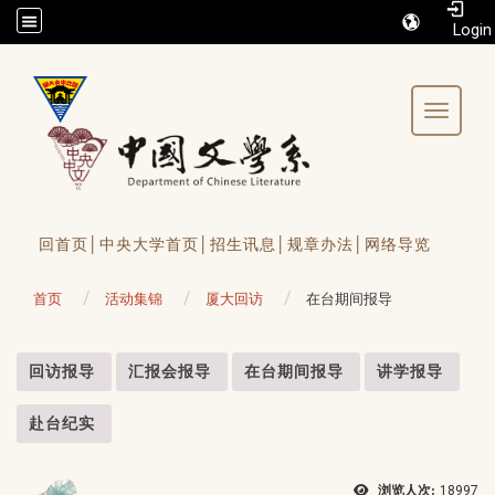
/accesskey"" title="Toolbar">:::
Toggle 
回首页│
中央大学首页│
招生讯息│
规章办法│
网络导览
首页
活动集锦
厦大回访
在台期间报导
:::
回访报导
汇报会报导
在台期间报导
讲学报导
赴台纪实
浏览人次:
18997