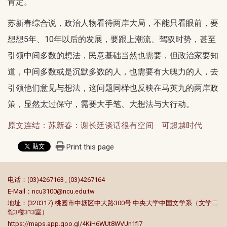
肯定。
苏新春综合说，政治人物看待两岸大局，不能只看眼前，要
想想5年、10年以后的发展，要跟上潮流、驾驭时势，甚至
引领中间多数的想法，民意基础当然也需要，但政治家要知
道，中间多数或是沉默多数的人，也需要有大魄力的人，去
引领他们意见与想法，这问题同样也反映在马英九的两岸政
策，显然太过保守，需要大手笔、大想法与大行动。
原文连结：苏新春：谢长廷谈话很有空间 可超越时代
Print this page
:::
电话：(03)4267163 , (03)4267164
E-Mail：
ncu3100@ncu.edu.tw
地址：(320317) 桃园市中坜区中大路300号 中央大学中国文学系（文学二
馆3楼313室）
https://maps.app.goo.gl/4KiH6WUt8WVUn1fi7