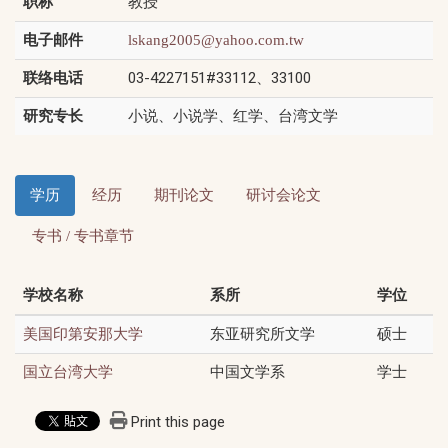
职称
教授
电子邮件
lskang2005@yahoo.com.tw
联络电话
03-4227151#33112、33100
研究专长
小说、小说学、红学、台湾文学
学历
经历
期刊论文
研讨会论文
专书 / 专书章节
学校名称
系所
学位
东亚研究所文学
硕士
美国印第安那大学
中国文学系
学士
国立台湾大学
Print this page