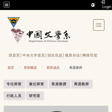
/accesskey"" title="Toolbar">:::
Toggle 
回首页│
中央大学首页│
招生讯息│
规章办法│
网络导览
首页
系所概况
系所成员
离退教师
:::
专任师资
兼任师资
客座教授
离退教师
行政人员
研究室