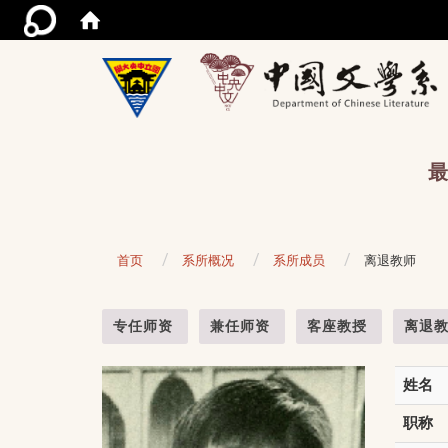
/acce
最
首页
系所概况
系所成员
离退教师
:::
专任师资
兼任师资
客座教授
离退
姓名
职称