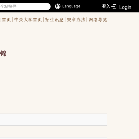
Language
登入
回首页│
中央大学首页│
招生讯息│
规章办法│
网络导览
锦