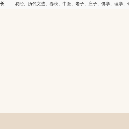
长
易经、历代文选、春秋、中医、老子、庄子、佛学、理学、