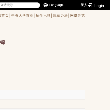
Language
登入
回首页│
中央大学首页│
招生讯息│
规章办法│
网络导览
锦