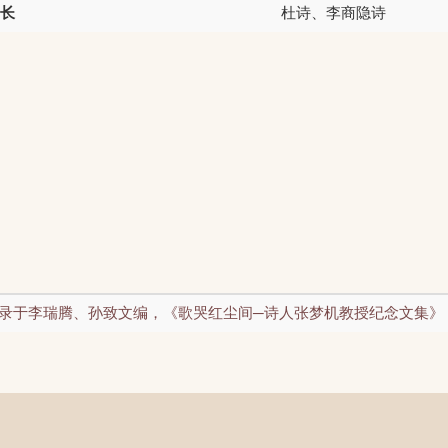
长
杜诗、李商隐诗
, 收录于李瑞腾、孙致文编，《歌哭红尘间─诗人张梦机教授纪念文集》，国