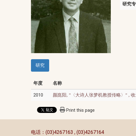
研究专
研究
年度
名称
2010
颜崑阳, "〈大诗人张梦机教授传略〉" 
Print this page
:::
电话：(03)4267163 , (03)4267164