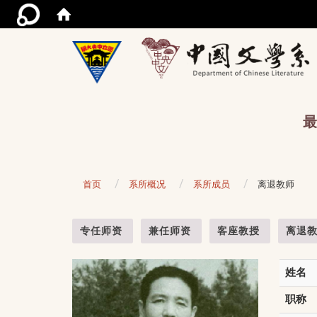
/acce
最
首页
系所概况
系所成员
离退教师
:::
专任师资
兼任师资
客座教授
离退
姓名
职称