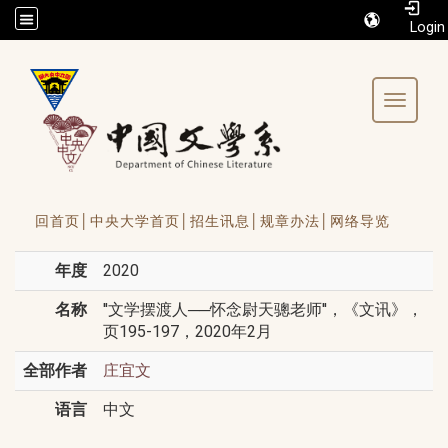
/accesskey"" title="Toolbar">:::
Toggle 
回首页│
中央大学首页│
招生讯息│
规章办法│
网络导览
年度
2020
名称
''文学摆渡人──怀念尉天骢老师''，《文讯》，
页195-197，2020年2月
全部作者
庄宜文
语言
中文