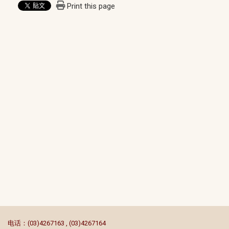
Print this page
:::
电话：(03)4267163 , (03)4267164