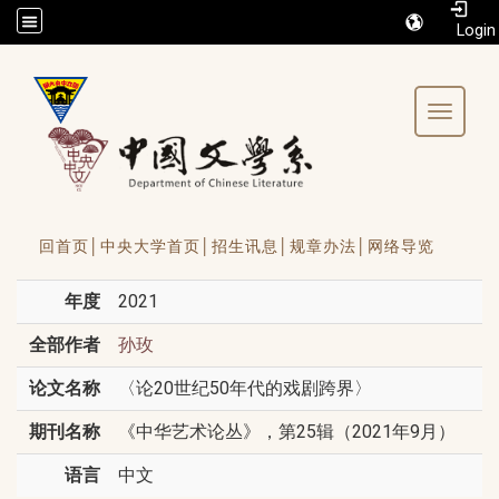
/accesskey"" title="Toolbar">:::
Toggle 
回首页│
中央大学首页│
招生讯息│
规章办法│
网络导览
年度
2021
全部作者
孙玫
论文名称
〈论20世纪50年代的戏剧跨界〉
期刊名称
《中华艺术论丛》，第25辑（2021年9月）
语言
中文