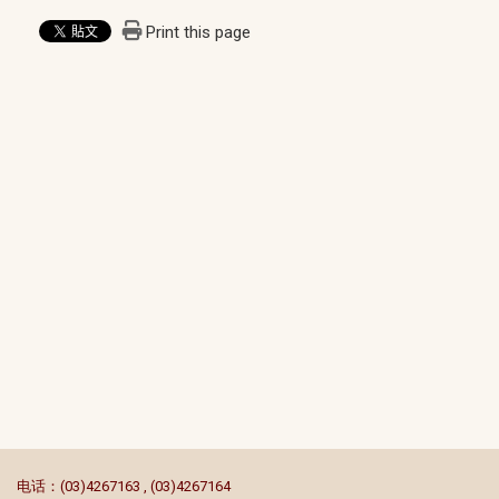
Print this page
:::
电话：(03)4267163 , (03)4267164