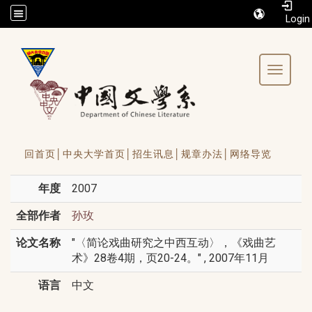
/accesskey"" title="Toolbar">:::
Toggle 
回首页│
中央大学首页│
招生讯息│
规章办法│
网络导览
年度
2007
全部作者
孙玫
论文名称
"〈简论戏曲研究之中西互动〉，《戏曲艺
术》28卷4期，页20-24。" , 2007年11月
语言
中文