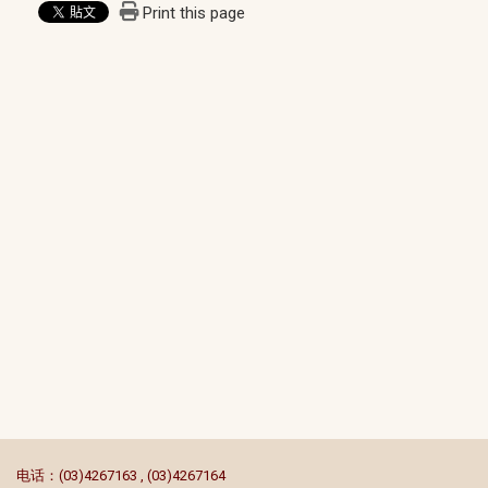
Print this page
:::
电话：(03)4267163 , (03)4267164