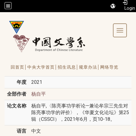
/accesskey"" title="Toolbar">:::
Toggle 
回首页│
中央大学首页│
招生讯息│
规章办法│
网络导览
年度
2021
全部作者
杨自平
论文名称
杨自平,〈陈亮事功学析论—兼论牟宗三先生对
陈亮事功学的评价〉，《华夏文化论坛》第25
辑（CSSCI），2021年6月，页10-18。
语言
中文