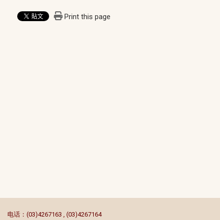
Print this page
:::
电话：(03)4267163 , (03)4267164