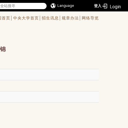
Language
登入
回首页│
中央大学首页│
招生讯息│
规章办法│
网络导览
锦