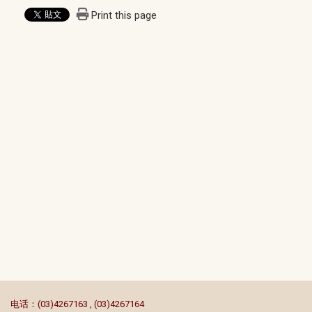
Print this page
:::
电话：(03)4267163 , (03)4267164