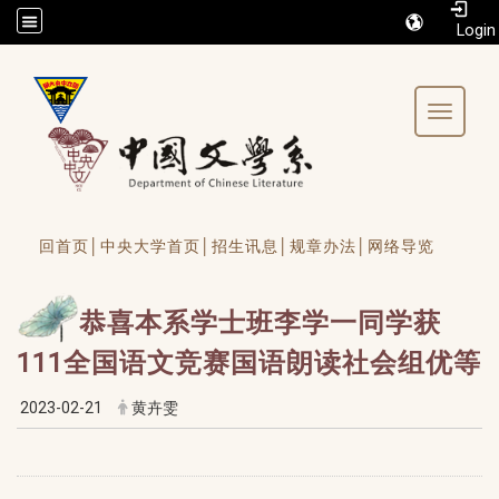
/accesskey"" title="Toolbar">:::
Toggle 
回首页│
中央大学首页│
招生讯息│
规章办法│
网络导览
恭喜本系学士班李学一同学获
111全国语文竞赛国语朗读社会组优等
2023-02-21
黄卉雯