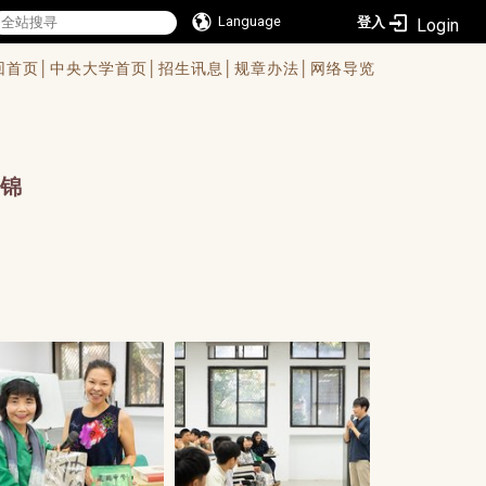
Language
登入
回首页│
中央大学首页│
招生讯息│
规章办法│
网络导览
锦