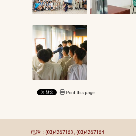
Print this page
:::
电话：(03)4267163 , (03)4267164