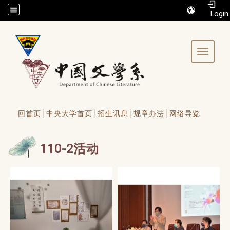
/accesskey"" title="Toolbar">:::
Toggle 
回首页│
中央大学首页│
招生讯息│
规章办法│
网络导览
110-2活动