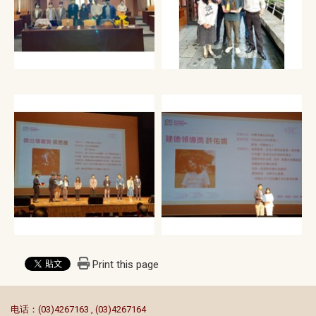
Print this page
:::
电话：(03)4267163 , (03)4267164