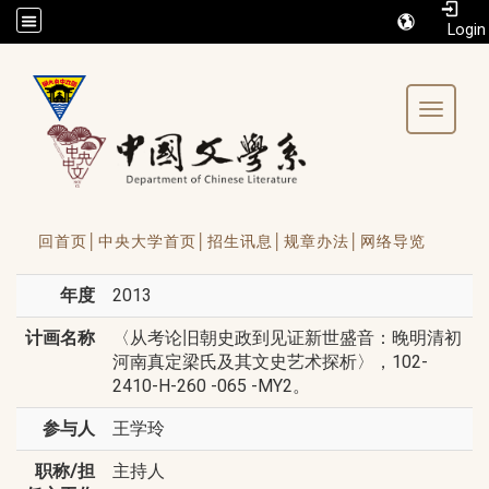
/accesskey"" title="Toolbar">:::
Toggle 
回首页│
中央大学首页│
招生讯息│
规章办法│
网络导览
年度
2013
计画名称
〈从考论旧朝史政到见证新世盛音：晚明清初
河南真定梁氏及其文史艺术探析〉，102-
2410-H-260 -065 -MY2。
参与人
王学玲
职称/担
主持人