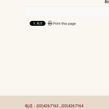
补
Print this page
:::
电话：(03)4267163 , (03)4267164