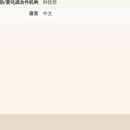
助/委讬或合作机构
科技部
语言
中文