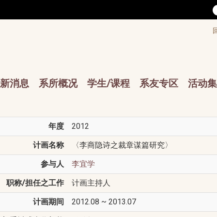
/accesskey"" title="Toolbar">:::
/accesskey"" title="Main menu">:::
sskey"" title="Main menu">:::
新消息
系所概况
学生/课程
系友专区
活动集
年度
2012
计画名称
〈李商隐诗之裁章谋篇研究〉
参与人
李宜学
职称/担任之工作
计画主持人
计画期间
2012.08 ~ 2013.07