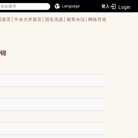
Language
登入
回首页│
中央大学首页│
招生讯息│
规章办法│
网络导览
锦