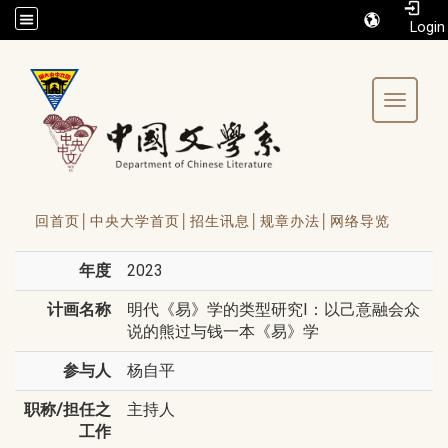
/accesskey"" title="Toolbar">:::
Toggle 
回首页│
中央大学首页│
招生讯息│
规章办法│
网络导览
年度
2023
计画名称
明代《易》学的类型研究I：以己意融会众
说的熊过与钱一本《易》学
参与人
杨自平
职称/担任之
主持人
工作