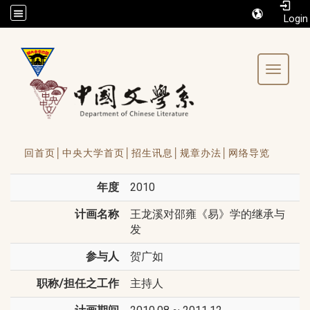
/accesskey"" title="Toolbar">:::
Toggle 
回首页│
中央大学首页│
招生讯息│
规章办法│
网络导览
年度
2010
计画名称
王龙溪对邵雍《易》学的继承与
发
参与人
贺广如
职称/担任之工作
主持人