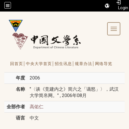
/accesskey"" title="Toolbar">:::
Toggle 
回首页│
中央大学首页│
招生讯息│
规章办法│
网络导览
年度
2006
名称
"〈谈《竞建内之》简六之「谪怒」〉，武汉
大学简帛网。" , 2006年08月
全部作者
高佑仁
语言
中文