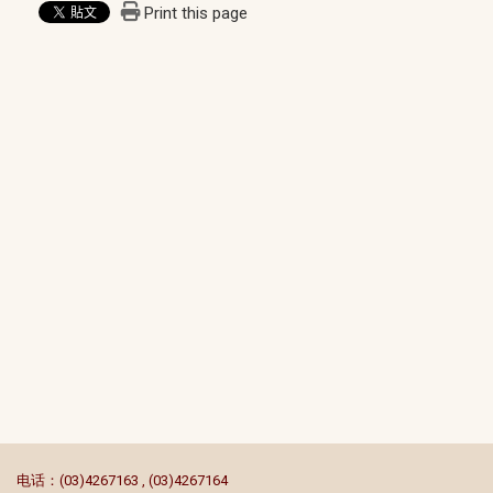
Print this page
:::
电话：(03)4267163 , (03)4267164