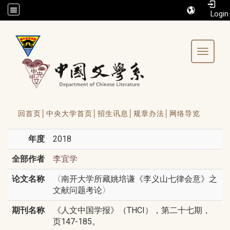
/accesskey"" title="Toolbar">:::
Toggle 
回首页│
中央大学首页│
招生讯息│
规章办法│
网络导览
年度
2018
全部作者
李宜学
论文名称
〈南开大学所藏姚培谦《李义山七律会意》之
文献问题考论〉
期刊名称
《人文中国学报》（THCI），第二十七期，
页147-185。