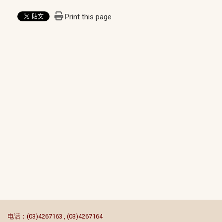
Print this page
:::
电话：(03)4267163 , (03)4267164