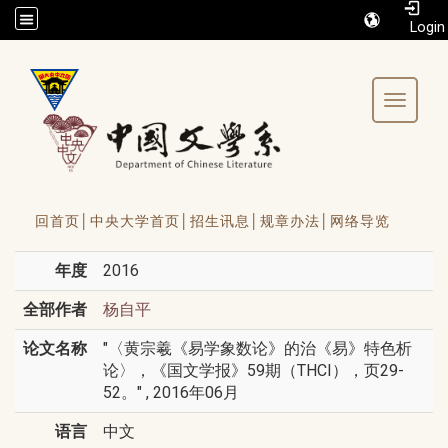
/accesskey"" title="Toolbar">:::
Toggle 
回首页│
中央大学首页│
招生讯息│
规章办法│
网络导览
年度
2016
全部作者
杨自平
论文名称
"〈黄宗羲《易学象数论》的治《易》特色析
论〉，《国文学报》59期（THCI），页29-
52。" , 2016年06月
语言
中文