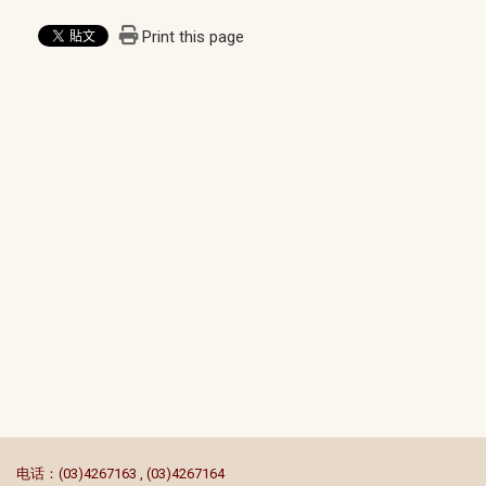
Print this page
:::
电话：(03)4267163 , (03)4267164