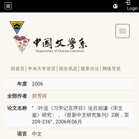
/accesskey"" title="Toolbar">:::
Toggle 
回首页│
中央大学首页│
招生讯息│
规章办法│
网络导览
年度
2006
全部作者
郑芳祥
论文名称
"〈叶适《习学记言序目》论吕祖谦《宋文
鉴》研究〉，《世新中文研究集刊》2期，页
209-236" , 2006年06月
语言
中文