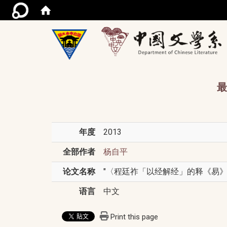
/acce
最
年度
2013
全部作者
杨自平
论文名称
"〈程廷祚「以经解经」的释《易》作法与
语言
中文
Print this page