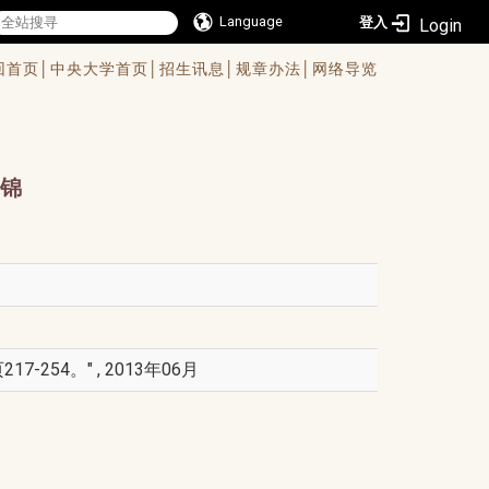
Language
登入
回首页│
中央大学首页│
招生讯息│
规章办法│
网络导览
锦
54。" , 2013年06月