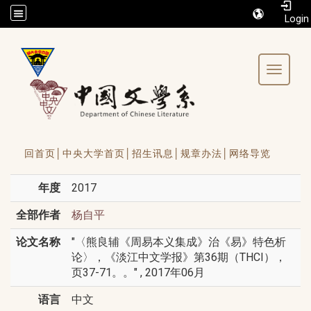
/accesskey"" title="Toolbar">:::
Toggle 
回首页│
中央大学首页│
招生讯息│
规章办法│
网络导览
年度
2017
全部作者
杨自平
论文名称
"〈熊良辅《周易本义集成》治《易》特色析
论〉，《淡江中文学报》第36期（THCI），
页37-71。。" , 2017年06月
语言
中文