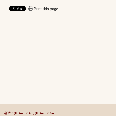
Print this page
:::
电话：(03)4267163 , (03)4267164