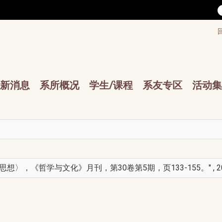
/accesskey"" title="Toolbar">:::
/accesskey"" title="Main menu">:::
sskey"" title="Main menu">:::
新消息
系所概况
学生/课程
系友专区
活动集
〉，《哲学与文化》月刊，第30卷第5期，页133-155。" , 20