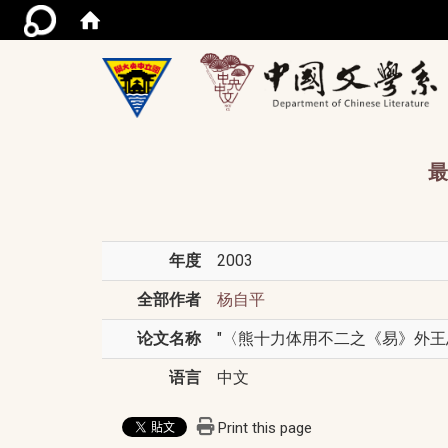
/acce
最
年度
2003
全部作者
杨自平
论文名称
"〈熊十力体用不二之《易》外王思想
语言
中文
Print this page