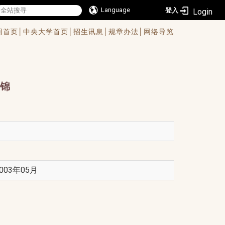
Language
登入
回首页│
中央大学首页│
招生讯息│
规章办法│
网络导览
锦
03年05月