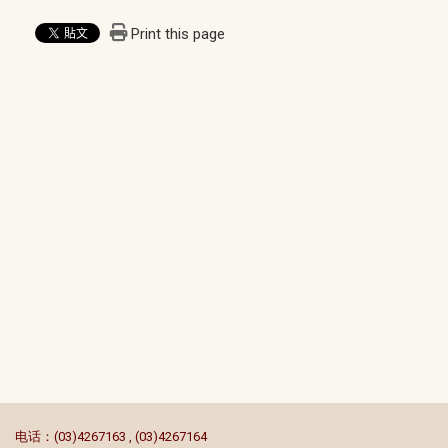
Print this page
:::
电话：(03)4267163 , (03)4267164