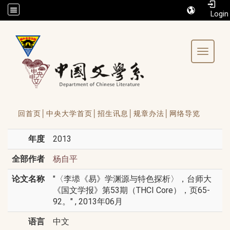
/accesskey"" title="Toolbar">:::
Toggle 
回首页│
中央大学首页│
招生讯息│
规章办法│
网络导览
年度
2013
全部作者
杨自平
论文名称
"〈李塨《易》学渊源与特色探析〉，台师大
《国文学报》第53期（THCI Core），页65-
92。" , 2013年06月
语言
中文