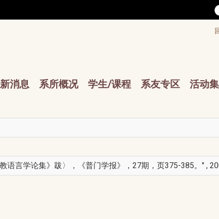
/accesskey"" title="Toolbar">:::
/accesskey"" title="Main menu">:::
sskey"" title="Main menu">:::
新消息
系所概况
学生/课程
系友专区
活动集
言学论集》跋〉，《普门学报》，27期，页375-385。" , 20