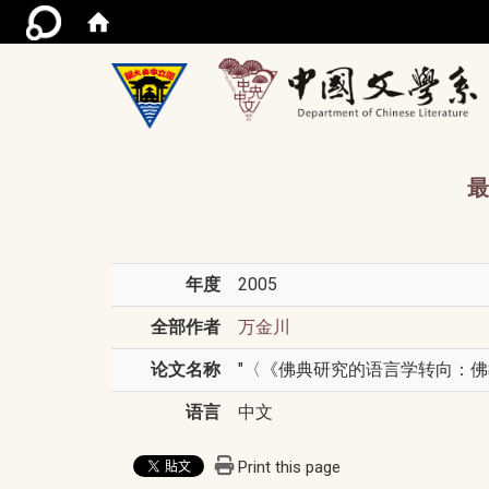
/acce
最
年度
2005
全部作者
万金川
论文名称
"〈《佛典研究的语言学转向：佛教语
语言
中文
Print this page