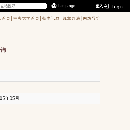
Language
登入
回首页│
中央大学首页│
招生讯息│
规章办法│
网络导览
锦
05年05月