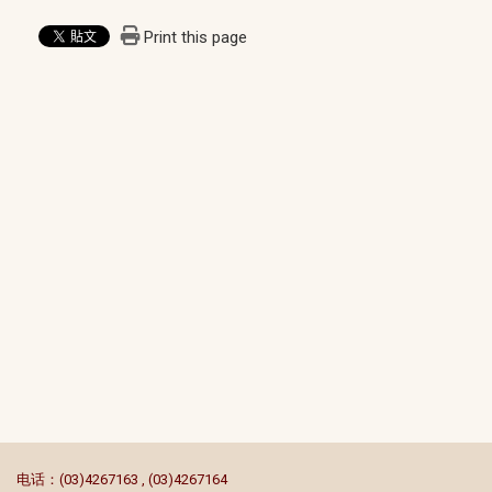
Print this page
:::
电话：(03)4267163 , (03)4267164