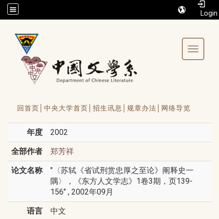
/accesskey"" title="Toolbar">:::
Toggle 
回首页│
中央大学首页│
招生讯息│
规章办法│
网络导览
年度
2002
全部作者
郑芳祥
论文名称
"〈苏轼《省试刑赏忠厚之至论》阐释史一
隅〉，《东方人文学志》1卷3期，页139-
156" , 2002年09月
语言
中文