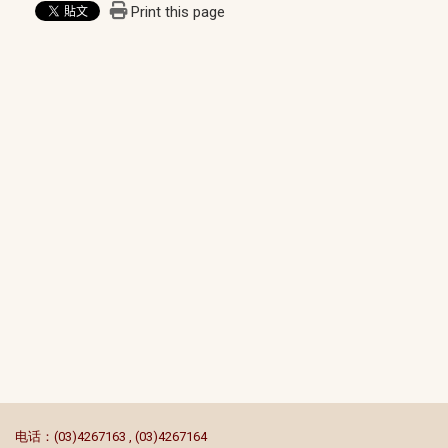
Print this page
:::
电话：(03)4267163 , (03)4267164