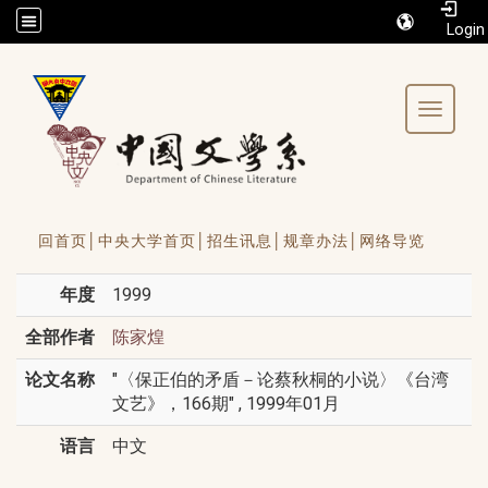
/accesskey"" title="Toolbar">:::
Toggle 
回首页│
中央大学首页│
招生讯息│
规章办法│
网络导览
年度
1999
全部作者
陈家煌
论文名称
"〈保正伯的矛盾－论蔡秋桐的小说〉《台湾
文艺》，166期" , 1999年01月
语言
中文