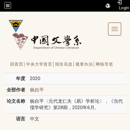
/accesskey"" title="Toolbar">:::
Toggle 
回首页│
中央大学首页│
招生讯息│
规章办法│
网络导览
年度
2020
全部作者
杨自平
论文名称
杨自平〈元代龙仁夫《易》学析论〉，《当代
儒学研究》第28期，2020年6月。
语言
中文