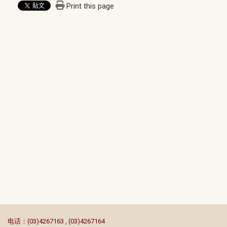
Print this page
:::
电话：(03)4267163 , (03)4267164