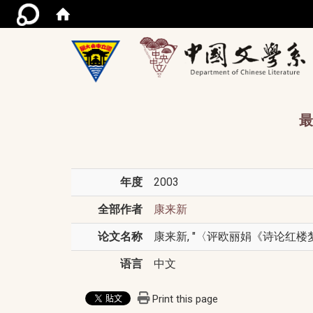
/acce
最
年度
2003
全部作者
康来新
论文名称
康来新, "〈评欧丽娟《诗论红楼梦》
语言
中文
Print this page