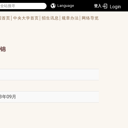
Language
登入
回首页│
中央大学首页│
招生讯息│
规章办法│
网络导览
锦
3年09月