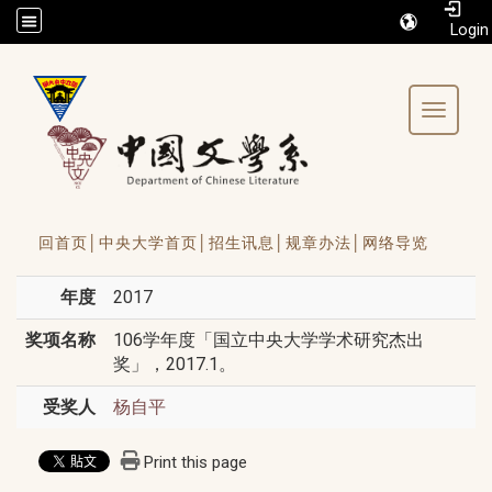
/accesskey"" title="Toolbar">:::
Toggle 
回首页│
中央大学首页│
招生讯息│
规章办法│
网络导览
年度
2017
奖项名称
106学年度「国立中央大学学术研究杰出
奖」，2017.1。
受奖人
杨自平
Print this page