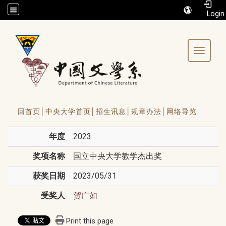
/accesskey"" title="Toolbar">:::
Toggle 
回首页│
中央大学首页│
招生讯息│
规章办法│
网络导览
年度
2023
奖项名称
国立中央大学教学杰出奖
获奖日期
2023/05/31
受奖人
贺广如
Print this page