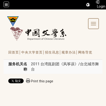
/accesskey"" title="Toolbar">:::
Toggle 
回首页│
中央大学首页│
招生讯息│
规章办法│
网络导览
服务机关名
2011 台湾崑剧团《风筝误》/台北城市舞
称
台
Print this page