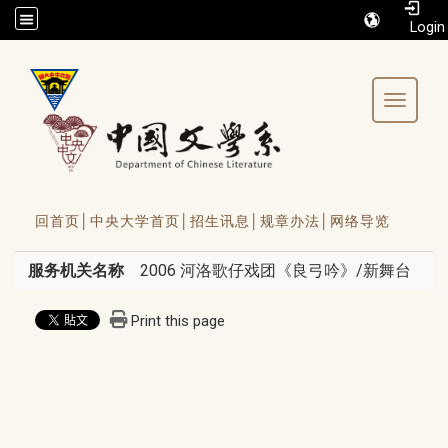
/accesskey"" title="Toolbar">:::
Toggle 
回首页│
中央大学首页│
招生讯息│
规章办法│
网络导览
服务机关名称
2006 河洛歌仔戏团《良弓吟》/新舞台
Print this page