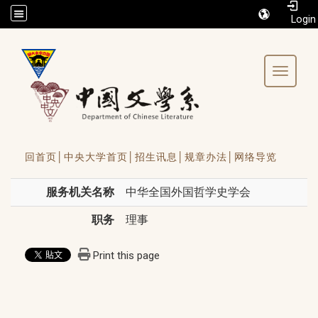
/accesskey"" title="Toolbar">:::
Toggle 
回首页│
中央大学首页│
招生讯息│
规章办法│
网络导览
服务机关名称
中华全国外国哲学史学会
职务
理事
Print this page